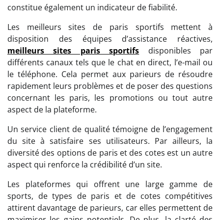
constitue également un indicateur de fiabilité.
Les meilleurs sites de paris sportifs mettent à
disposition des équipes d’assistance réactives,
meilleurs sites paris sportifs
disponibles par
différents canaux tels que le chat en direct, l’e-mail ou
le téléphone. Cela permet aux parieurs de résoudre
rapidement leurs problèmes et de poser des questions
concernant les paris, les promotions ou tout autre
aspect de la plateforme.
Un service client de qualité témoigne de l’engagement
du site à satisfaire ses utilisateurs. Par ailleurs, la
diversité des options de paris et des cotes est un autre
aspect qui renforce la crédibilité d’un site.
Les plateformes qui offrent une large gamme de
sports, de types de paris et de cotes compétitives
attirent davantage de parieurs, car elles permettent de
maximiser les gains potentiels. De plus, la clarté des