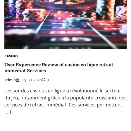
CASINO
User Experience Review of casino en ligne retrait
immédiat Services
Admin
July 30, 2026
0
L’essor des casinos en ligne a révolutionné le secteur
du jeu, notamment grâce à la popularité croissante des
services de retrait immédiat. Ces services permettent
[…]