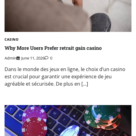
CASINO
Why More Users Prefer retrait gain casino
Admin
June 11, 2026
0
Dans le monde des jeux en ligne, le choix d’un casino
est crucial pour garantir une expérience de jeu
agréable et sécurisée. De plus en […]