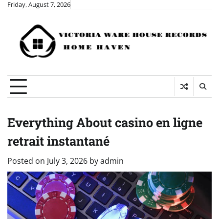
Skip
Friday, August 7, 2026
to
content
Everything About casino en ligne
retrait instantané
Posted on
July 3, 2026
by
admin