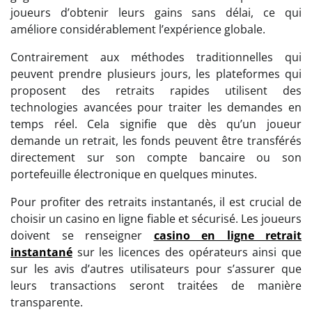
joueurs d’obtenir leurs gains sans délai, ce qui
améliore considérablement l’expérience globale.
Contrairement aux méthodes traditionnelles qui
peuvent prendre plusieurs jours, les plateformes qui
proposent des retraits rapides utilisent des
technologies avancées pour traiter les demandes en
temps réel. Cela signifie que dès qu’un joueur
demande un retrait, les fonds peuvent être transférés
directement sur son compte bancaire ou son
portefeuille électronique en quelques minutes.
Pour profiter des retraits instantanés, il est crucial de
choisir un casino en ligne fiable et sécurisé. Les joueurs
doivent se renseigner
casino en ligne retrait
instantané
sur les licences des opérateurs ainsi que
sur les avis d’autres utilisateurs pour s’assurer que
leurs transactions seront traitées de manière
transparente.