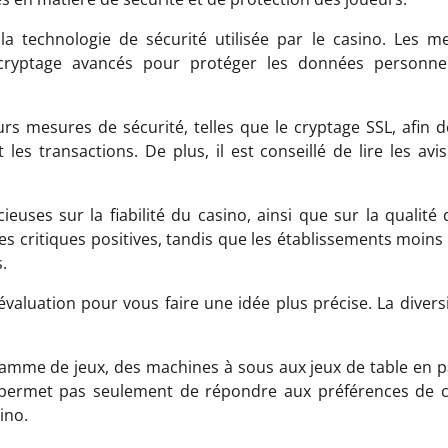
technologie de sécurité utilisée par le casino. Les mei
 cryptage avancés pour protéger les données personnel
rs mesures de sécurité, telles que le cryptage SSL, afin 
s transactions. De plus, il est conseillé de lire les avis
uses sur la fiabilité du casino, ainsi que sur la qualité
es critiques positives, tandis que les établissements moins 
.
valuation pour vous faire une idée plus précise. La divers
 gamme de jeux, des machines à sous aux jeux de table en 
ne permet pas seulement de répondre aux préférences de 
ino.