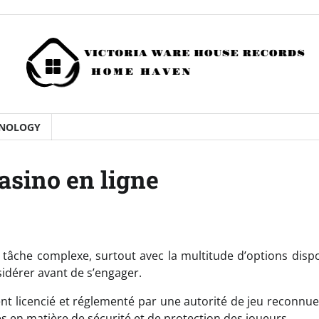
NOLOGY
asino en ligne
 tâche complexe, surtout avec la multitude d’options disp
sidérer avant de s’engager.
ment licencié et réglementé par une autorité de jeu reconnue
es en matière de sécurité et de protection des joueurs.