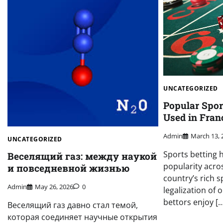
UNCATEGORIZED
Popular Sport
Used in Fran
Admin
March 13, 
UNCATEGORIZED
Sports betting h
Веселящий газ: между наукой
popularity acro
и повседневной жизнью
country’s rich s
Admin
May 26, 2026
0
legalization of 
bettors enjoy […
Веселящий газ давно стал темой,
которая соединяет научные открытия