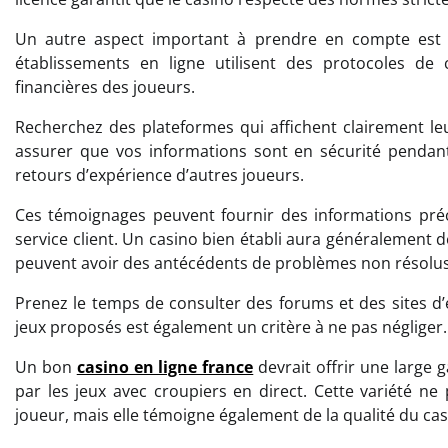
Un autre aspect important à prendre en compte est la 
établissements en ligne utilisent des protocoles de
financières des joueurs.
Recherchez des plateformes qui affichent clairement leu
assurer que vos informations sont en sécurité pendant le
retours d’expérience d’autres joueurs.
Ces témoignages peuvent fournir des informations précie
service client. Un casino bien établi aura généralement d
peuvent avoir des antécédents de problèmes non résolus
Prenez le temps de consulter des forums et des sites d’é
jeux proposés est également un critère à ne pas négliger.
Un bon
casino en ligne france
devrait offrir une large
par les jeux avec croupiers en direct. Cette variété 
joueur, mais elle témoigne également de la qualité du cas