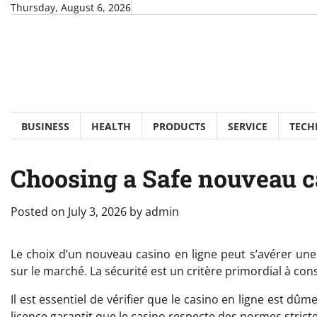
Skip
Thursday, August 6, 2026
to
content
BUSINESS
HEALTH
PRODUCTS
SERVICE
TECH
Choosing a Safe nouveau c
Posted on
July 3, 2026
by
admin
Le choix d’un nouveau casino en ligne peut s’avérer une
sur le marché. La sécurité est un critère primordial à con
Il est essentiel de vérifier que le casino en ligne est dû
licence garantit que le casino respecte des normes strict