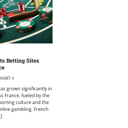
s Betting Sites
ce
2026
0
as grown significantly in
ss France, fueled by the
porting culture and the
online gambling. French
]