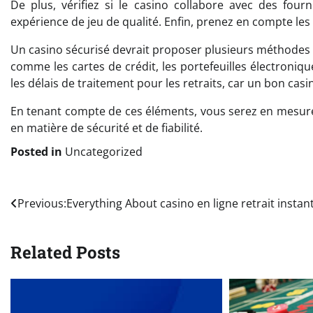
De plus, vérifiez si le casino collabore avec des fou
expérience de jeu de qualité. Enfin, prenez en compte le
Un casino sécurisé devrait proposer plusieurs méthodes d
comme les cartes de crédit, les portefeuilles électroniq
les délais de traitement pour les retraits, car un bon cas
En tenant compte de ces éléments, vous serez en mesure
en matière de sécurité et de fiabilité.
Posted in
Uncategorized
Post
Previous:
Everything About casino en ligne retrait instan
navigation
Related Posts