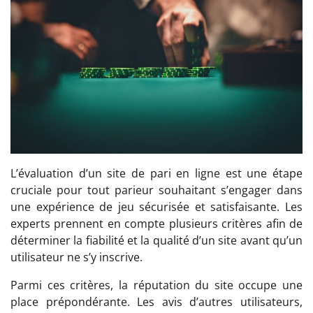
L’évaluation d’un site de pari en ligne est une étape
cruciale pour tout parieur souhaitant s’engager dans
une expérience de jeu sécurisée et satisfaisante. Les
experts prennent en compte plusieurs critères afin de
déterminer la fiabilité et la qualité d’un site avant qu’un
utilisateur ne s’y inscrive.
Parmi ces critères, la réputation du site occupe une
place prépondérante. Les avis d’autres utilisateurs,