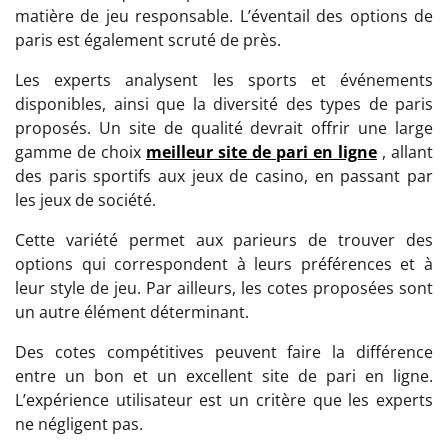
matière de jeu responsable. L’éventail des options de
paris est également scruté de près.
Les experts analysent les sports et événements
disponibles, ainsi que la diversité des types de paris
proposés. Un site de qualité devrait offrir une large
gamme de choix
meilleur site de pari en ligne
, allant
des paris sportifs aux jeux de casino, en passant par
les jeux de société.
Cette variété permet aux parieurs de trouver des
options qui correspondent à leurs préférences et à
leur style de jeu. Par ailleurs, les cotes proposées sont
un autre élément déterminant.
Des cotes compétitives peuvent faire la différence
entre un bon et un excellent site de pari en ligne.
L’expérience utilisateur est un critère que les experts
ne négligent pas.