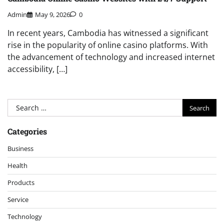
Admin
May 9, 2026
0
In recent years, Cambodia has witnessed a significant
rise in the popularity of online casino platforms. With
the advancement of technology and increased internet
accessibility, […]
Search
for:
Categories
Business
Health
Products
Service
Technology