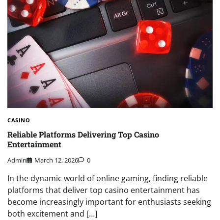
CASINO
Reliable Platforms Delivering Top Casino
Entertainment
Admin
March 12, 2026
0
In the dynamic world of online gaming, finding reliable
platforms that deliver top casino entertainment has
become increasingly important for enthusiasts seeking
both excitement and […]