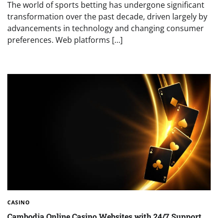
The world of sports betting has undergone significant
transformation over the past decade, driven largely by
advancements in technology and changing consumer
preferences. Web platforms […]
CASINO
Cambodia Online Casino Websites with 24/7 Support