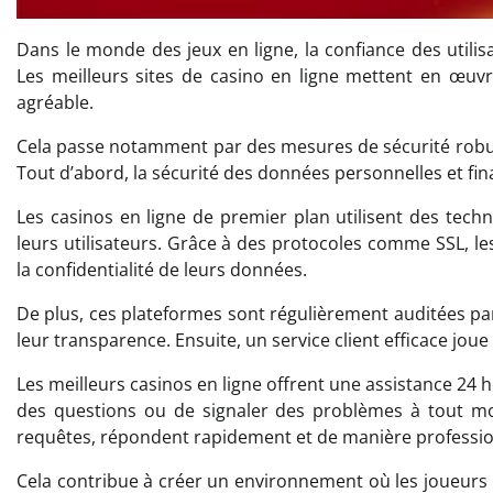
Dans le monde des jeux en ligne, la confiance des utili
Les meilleurs sites de casino en ligne mettent en œuvr
agréable.
Cela passe notamment par des mesures de sécurité robuste
Tout d’abord, la sécurité des données personnelles et fin
Les casinos en ligne de premier plan utilisent des tec
leurs utilisateurs. Grâce à des protocoles comme SSL, le
la confidentialité de leurs données.
De plus, ces plateformes sont régulièrement auditées par
leur transparence. Ensuite, un service client efficace joue
Les meilleurs casinos en ligne offrent une assistance 24 h
des questions ou de signaler des problèmes à tout mo
requêtes, répondent rapidement et de manière professio
Cela contribue à créer un environnement où les joueurs se