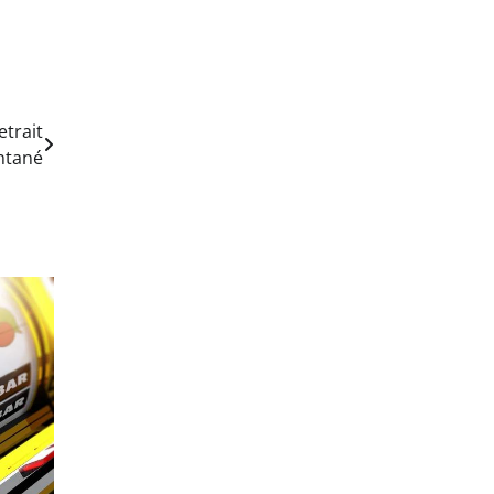
etrait
ntané