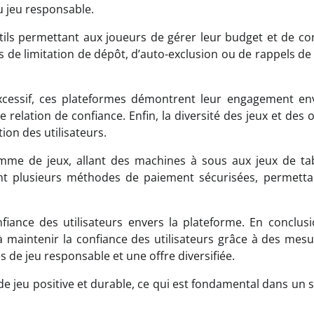
u jeu responsable.
tils permettant aux joueurs de gérer leur budget et de co
s de limitation de dépôt, d’auto-exclusion ou de rappels d
 excessif, ces plateformes démontrent leur engagement en
e relation de confiance. Enfin, la diversité des jeux et des 
ion des utilisateurs.
mme de jeux, allant des machines à sous aux jeux de tab
rent plusieurs méthodes de paiement sécurisées, permett
onfiance des utilisateurs envers la plateforme. En conclusi
 maintenir la confiance des utilisateurs grâce à des mes
es de jeu responsable et une offre diversifiée.
e jeu positive et durable, ce qui est fondamental dans un 