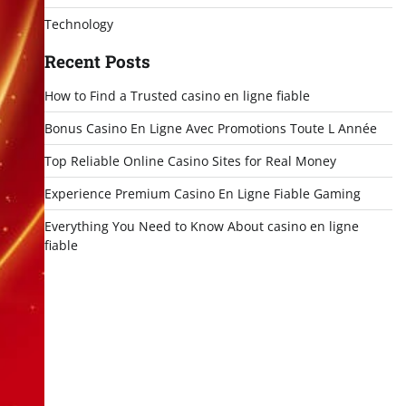
Technology
Recent Posts
How to Find a Trusted casino en ligne fiable
Bonus Casino En Ligne Avec Promotions Toute L Année
Top Reliable Online Casino Sites for Real Money
Experience Premium Casino En Ligne Fiable Gaming
Everything You Need to Know About casino en ligne
fiable