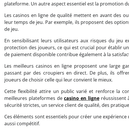
plateforme. Un autre aspect essentiel est la promotion d
Les casinos en ligne de qualité mettent en avant des ou
leur temps de jeu. Par exemple, ils proposent des option
de jeu.
En sensibilisant leurs utilisateurs aux risques du jeu
protection des joueurs, ce qui est crucial pour établir un
de paiement disponible contribue également à la satisfact
Les meilleurs casinos en ligne proposent une large ga
passant par des croupiers en direct. De plus, ils off
joueurs de choisir celle qui leur convient le mieux.
Cette flexibilité attire un public varié et renforce la c
meilleures plateformes de
casino en ligne
réussissent à
sécurité strictes, un service client de qualité, des pratiqu
Ces éléments sont essentiels pour créer une expérience d
aussi compétitif.