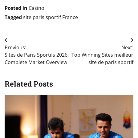
Posted in
Casino
Tagged
site paris sportif France
Post
Previous:
Next:
navigation
Sites de Paris Sportifs 2026:
Top Winning Sites meilleur
Complete Market Overview
site de paris sportif
Related Posts