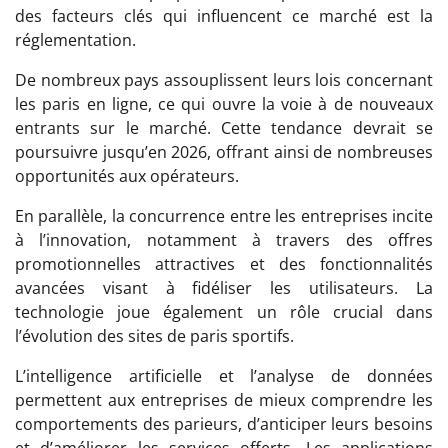
des facteurs clés qui influencent ce marché est la
réglementation.
De nombreux pays assouplissent leurs lois concernant
les paris en ligne, ce qui ouvre la voie à de nouveaux
entrants sur le marché. Cette tendance devrait se
poursuivre jusqu’en 2026, offrant ainsi de nombreuses
opportunités aux opérateurs.
En parallèle, la concurrence entre les entreprises incite
à l’innovation, notamment à travers des offres
promotionnelles attractives et des fonctionnalités
avancées visant à fidéliser les utilisateurs. La
technologie joue également un rôle crucial dans
l’évolution des sites de paris sportifs.
L’intelligence artificielle et l’analyse de données
permettent aux entreprises de mieux comprendre les
comportements des parieurs, d’anticiper leurs besoins
et d’améliorer les services offerts. Les applications