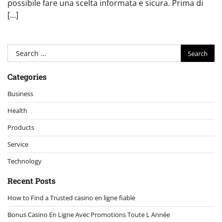
possibile fare una scelta informata e sicura. Prima di
[…]
Search
for:
Categories
Business
Health
Products
Service
Technology
Recent Posts
How to Find a Trusted casino en ligne fiable
Bonus Casino En Ligne Avec Promotions Toute L Année