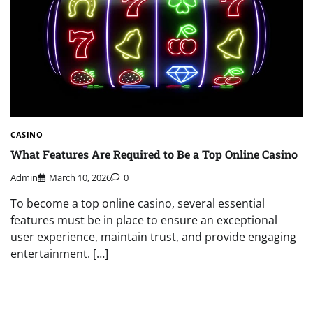
CASINO
What Features Are Required to Be a Top Online Casino
Admin
March 10, 2026
0
To become a top online casino, several essential
features must be in place to ensure an exceptional
user experience, maintain trust, and provide engaging
entertainment. […]