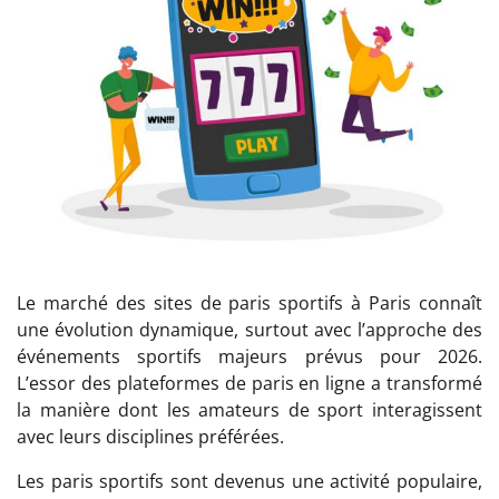
Le marché des sites de paris sportifs à Paris connaît
une évolution dynamique, surtout avec l’approche des
événements sportifs majeurs prévus pour 2026.
L’essor des plateformes de paris en ligne a transformé
la manière dont les amateurs de sport interagissent
avec leurs disciplines préférées.
Les paris sportifs sont devenus une activité populaire,