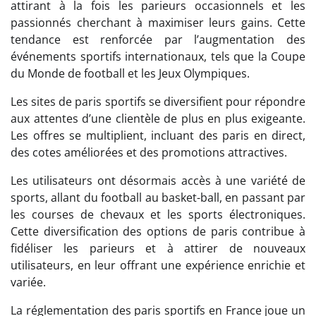
attirant à la fois les parieurs occasionnels et les
passionnés cherchant à maximiser leurs gains. Cette
tendance est renforcée par l’augmentation des
événements sportifs internationaux, tels que la Coupe
du Monde de football et les Jeux Olympiques.
Les sites de paris sportifs se diversifient pour répondre
aux attentes d’une clientèle de plus en plus exigeante.
Les offres se multiplient, incluant des paris en direct,
des cotes améliorées et des promotions attractives.
Les utilisateurs ont désormais accès à une variété de
sports, allant du football au basket-ball, en passant par
les courses de chevaux et les sports électroniques.
Cette diversification des options de paris contribue à
fidéliser les parieurs et à attirer de nouveaux
utilisateurs, en leur offrant une expérience enrichie et
variée.
La réglementation des paris sportifs en France joue un