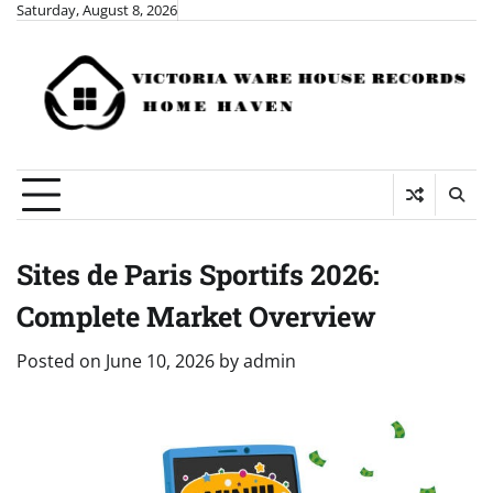
Skip
Saturday, August 8, 2026
to
content
Sites de Paris Sportifs 2026:
Complete Market Overview
Posted on
June 10, 2026
by
admin