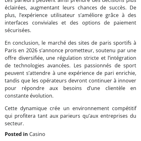
éclairées, augmentant leurs chances de succès. De
plus, l’expérience utilisateur s’améliore grâce à des
interfaces conviviales et des options de paiement
sécurisées.
En conclusion, le marché des sites de paris sportifs à
Paris en 2026 s’annonce prometteur, soutenu par une
offre diversifiée, une régulation stricte et l’intégration
de technologies avancées. Les passionnés de sport
peuvent s’attendre à une expérience de pari enrichie,
tandis que les opérateurs devront continuer à innover
pour répondre aux besoins d’une clientèle en
constante évolution.
Cette dynamique crée un environnement compétitif
qui profitera tant aux parieurs qu’aux entreprises du
secteur.
Posted in
Casino