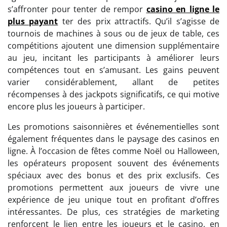
s’affronter pour tenter de rempor
casino en ligne le
plus payant
ter des prix attractifs. Qu’il s’agisse de
tournois de machines à sous ou de jeux de table, ces
compétitions ajoutent une dimension supplémentaire
au jeu, incitant les participants à améliorer leurs
compétences tout en s’amusant. Les gains peuvent
varier considérablement, allant de petites
récompenses à des jackpots significatifs, ce qui motive
encore plus les joueurs à participer.
Les promotions saisonnières et événementielles sont
également fréquentes dans le paysage des casinos en
ligne. À l’occasion de fêtes comme Noël ou Halloween,
les opérateurs proposent souvent des événements
spéciaux avec des bonus et des prix exclusifs. Ces
promotions permettent aux joueurs de vivre une
expérience de jeu unique tout en profitant d’offres
intéressantes. De plus, ces stratégies de marketing
renforcent le lien entre les joueurs et le casino, en