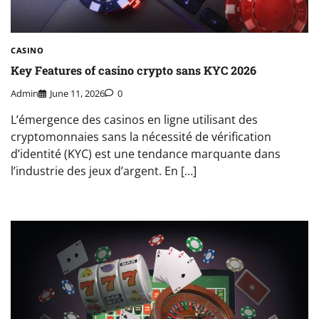
CASINO
Key Features of casino crypto sans KYC 2026
Admin
June 11, 2026
0
L’émergence des casinos en ligne utilisant des
cryptomonnaies sans la nécessité de vérification
d’identité (KYC) est une tendance marquante dans
l’industrie des jeux d’argent. En […]