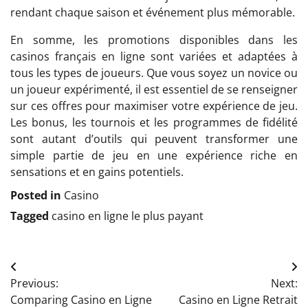
rendant chaque saison et événement plus mémorable.
En somme, les promotions disponibles dans les
casinos français en ligne sont variées et adaptées à
tous les types de joueurs. Que vous soyez un novice ou
un joueur expérimenté, il est essentiel de se renseigner
sur ces offres pour maximiser votre expérience de jeu.
Les bonus, les tournois et les programmes de fidélité
sont autant d’outils qui peuvent transformer une
simple partie de jeu en une expérience riche en
sensations et en gains potentiels.
Posted in
Casino
Tagged
casino en ligne le plus payant
Post
Previous:
Next:
navigation
Comparing Casino en Ligne
Casino en Ligne Retrait