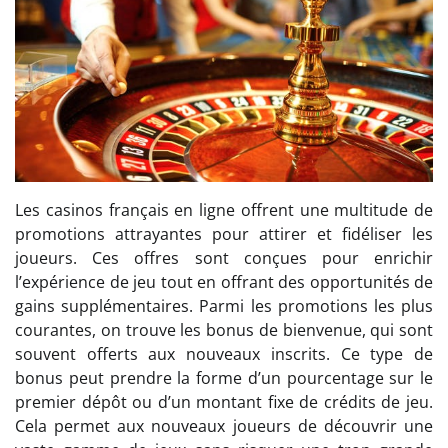
Les casinos français en ligne offrent une multitude de
promotions attrayantes pour attirer et fidéliser les
joueurs. Ces offres sont conçues pour enrichir
l’expérience de jeu tout en offrant des opportunités de
gains supplémentaires. Parmi les promotions les plus
courantes, on trouve les bonus de bienvenue, qui sont
souvent offerts aux nouveaux inscrits. Ce type de
bonus peut prendre la forme d’un pourcentage sur le
premier dépôt ou d’un montant fixe de crédits de jeu.
Cela permet aux nouveaux joueurs de découvrir une