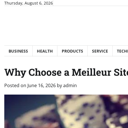
Skip
Thursday, August 6, 2026
to
content
BUSINESS
HEALTH
PRODUCTS
SERVICE
TECH
Why Choose a Meilleur Site
Posted on
June 16, 2026
by
admin