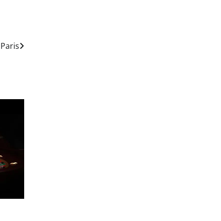
Paris