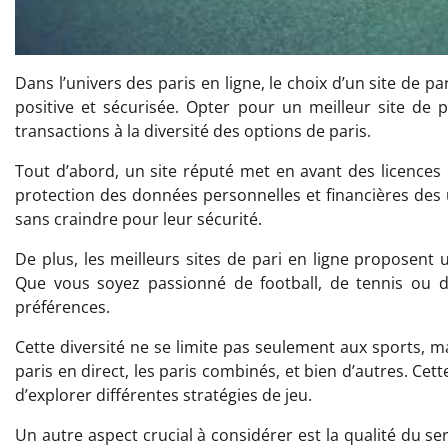
Dans l’univers des paris en ligne, le choix d’un site de 
positive et sécurisée. Opter pour un meilleur site de p
transactions à la diversité des options de paris.
Tout d’abord, un site réputé met en avant des licences o
protection des données personnelles et financières des u
sans craindre pour leur sécurité.
De plus, les meilleurs sites de pari en ligne proposen
Que vous soyez passionné de football, de tennis ou d’
préférences.
Cette diversité ne se limite pas seulement aux sports, m
paris en direct, les paris combinés, et bien d’autres. Ce
d’explorer différentes stratégies de jeu.
Un autre aspect crucial à considérer est la qualité du ser