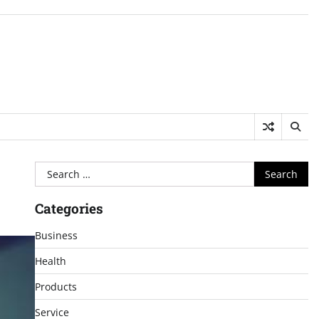
Search
for:
Categories
Business
Health
Products
Service