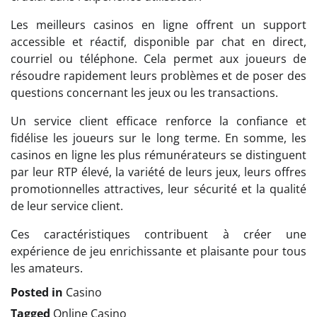
Les meilleurs casinos en ligne offrent un support
accessible et réactif, disponible par chat en direct,
courriel ou téléphone. Cela permet aux joueurs de
résoudre rapidement leurs problèmes et de poser des
questions concernant les jeux ou les transactions.
Un service client efficace renforce la confiance et
fidélise les joueurs sur le long terme. En somme, les
casinos en ligne les plus rémunérateurs se distinguent
par leur RTP élevé, la variété de leurs jeux, leurs offres
promotionnelles attractives, leur sécurité et la qualité
de leur service client.
Ces caractéristiques contribuent à créer une
expérience de jeu enrichissante et plaisante pour tous
les amateurs.
Posted in
Casino
Tagged
Online Casino