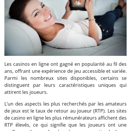
Les casinos en ligne ont gagné en popularité au fil des
ans, offrant une expérience de jeu accessible et variée.
Parmi les nombreux sites disponibles, certains se
distinguent par leurs caractéristiques uniques qui
attirent les joueurs.
L’un des aspects les plus recherchés par les amateurs
de jeux est le taux de retour au joueur (RTP). Les sites
de casino en ligne les plus rémunérateurs affichent des
RTP élevés, ce qui signifie que les joueurs ont une