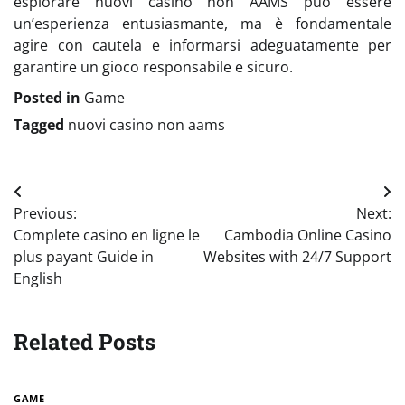
esplorare nuovi casinò non AAMS può essere
un’esperienza entusiasmante, ma è fondamentale
agire con cautela e informarsi adeguatamente per
garantire un gioco responsabile e sicuro.
Posted in
Game
Tagged
nuovi casino non aams
Post
Previous:
Next:
navigation
Complete casino en ligne le
Cambodia Online Casino
plus payant Guide in
Websites with 24/7 Support
English
Related Posts
GAME