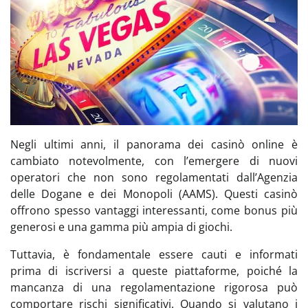
Negli ultimi anni, il panorama dei casinò online è
cambiato notevolmente, con l’emergere di nuovi
operatori che non sono regolamentati dall’Agenzia
delle Dogane e dei Monopoli (AAMS). Questi casinò
offrono spesso vantaggi interessanti, come bonus più
generosi e una gamma più ampia di giochi.
Tuttavia, è fondamentale essere cauti e informati
prima di iscriversi a queste piattaforme, poiché la
mancanza di una regolamentazione rigorosa può
comportare rischi significativi. Quando si valutano i