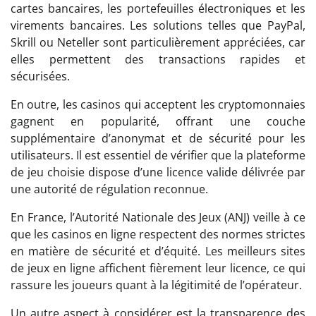
cartes bancaires, les portefeuilles électroniques et les
virements bancaires. Les solutions telles que PayPal,
Skrill ou Neteller sont particulièrement appréciées, car
elles permettent des transactions rapides et
sécurisées.
En outre, les casinos qui acceptent les cryptomonnaies
gagnent en popularité, offrant une couche
supplémentaire d’anonymat et de sécurité pour les
utilisateurs. Il est essentiel de vérifier que la plateforme
de jeu choisie dispose d’une licence valide délivrée par
une autorité de régulation reconnue.
En France, l’Autorité Nationale des Jeux (ANJ) veille à ce
que les casinos en ligne respectent des normes strictes
en matière de sécurité et d’équité. Les meilleurs sites
de jeux en ligne affichent fièrement leur licence, ce qui
rassure les joueurs quant à la légitimité de l’opérateur.
Un autre aspect à considérer est la transparence des