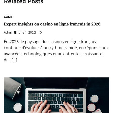
Related Posts
GAME
Expert Insights on casino en ligne francais in 2026
Admin
June 1, 2026
0
En 2026, le paysage des casinos en ligne français
continue d’évoluer à un rythme rapide, en réponse aux
avancées technologiques et aux attentes croissantes
des […]