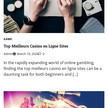
GAME
Top Meilleurs Casino en Ligne Sites
Admin
March 10, 2026
0
In the rapidly expanding world of online gambling,
finding the top meilleurs casino en ligne sites can be a
daunting task for both beginners and […]