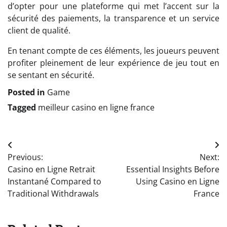
d’opter pour une plateforme qui met l’accent sur la
sécurité des paiements, la transparence et un service
client de qualité.
En tenant compte de ces éléments, les joueurs peuvent
profiter pleinement de leur expérience de jeu tout en
se sentant en sécurité.
Posted in
Game
Tagged
meilleur casino en ligne france
Post
Previous:
Next:
navigation
Casino en Ligne Retrait
Essential Insights Before
Instantané Compared to
Using Casino en Ligne
Traditional Withdrawals
France