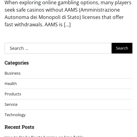
When exploring online gambling options, many players
seek safe casinos without AAMS (Amministrazione
Autonoma dei Monopoli di Stato) licenses that offer
fast withdrawals. AAMS is […]
Search
for:
Categories
Business
Health
Products
Service
Technology
Recent Posts