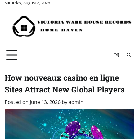
Skip
Saturday, August 8, 2026
to
content
How nouveaux casino en ligne
Sites Attract New Global Players
Posted on
June 13, 2026
by
admin