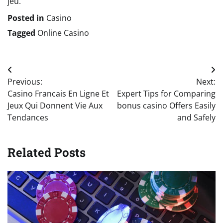
jeu.
Posted in
Casino
Tagged
Online Casino
Post
Previous:
Next:
navigation
Casino Francais En Ligne Et
Expert Tips for Comparing
Jeux Qui Donnent Vie Aux
bonus casino Offers Easily
Tendances
and Safely
Related Posts