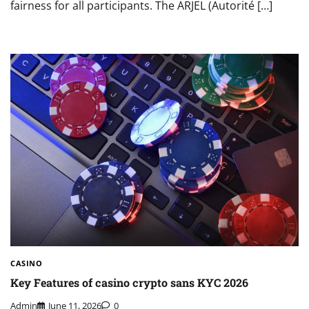
fairness for all participants. The ARJEL (Autorité […]
CASINO
Key Features of casino crypto sans KYC 2026
Admin
June 11, 2026
0