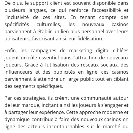
De plus, le support client est souvent disponible dans
plusieurs langues, ce qui renforce l’accessibilité et
l’inclusivité de ces sites. En tenant compte des
spécificités culturelles, les nouveaux casinos
parviennent à établir un lien plus personnel avec leurs
utilisateurs, favorisant ainsi leur fidélisation.
Enfin, les campagnes de marketing digital ciblées
jouent un rôle essentiel dans l’attraction de nouveaux
joueurs. Grâce à l’utilisation des réseaux sociaux, des
influenceurs et des publicités en ligne, ces casinos
parviennent à atteindre un large public tout en ciblant
des segments spécifiques.
Par ces stratégies, ils créent une communauté autour
de leur marque, incitant ainsi les joueurs à s’engager et
à partager leur expérience. Cette approche moderne et
dynamique contribue à faire des nouveaux casinos en
ligne des acteurs incontournables sur le marché du