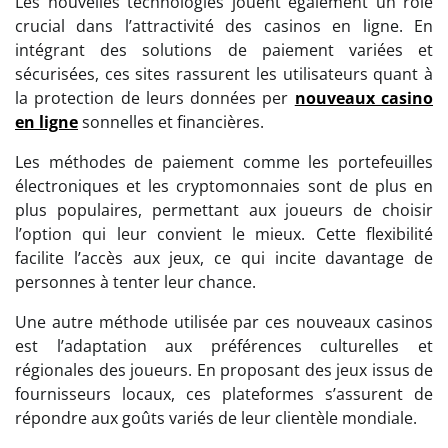
Les nouvelles technologies jouent également un rôle
crucial dans l’attractivité des casinos en ligne. En
intégrant des solutions de paiement variées et
sécurisées, ces sites rassurent les utilisateurs quant à
la protection de leurs données per
nouveaux casino
en ligne
sonnelles et financières.
Les méthodes de paiement comme les portefeuilles
électroniques et les cryptomonnaies sont de plus en
plus populaires, permettant aux joueurs de choisir
l’option qui leur convient le mieux. Cette flexibilité
facilite l’accès aux jeux, ce qui incite davantage de
personnes à tenter leur chance.
Une autre méthode utilisée par ces nouveaux casinos
est l’adaptation aux préférences culturelles et
régionales des joueurs. En proposant des jeux issus de
fournisseurs locaux, ces plateformes s’assurent de
répondre aux goûts variés de leur clientèle mondiale.