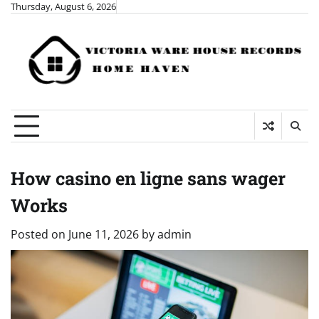
Skip
Thursday, August 6, 2026
to
content
How casino en ligne sans wager
Works
Posted on
June 11, 2026
by
admin