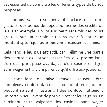
est essentiel de connaître les différents types de bonus
proposés.
Les bonus sans mise peuvent inclure des tours
gratuits, des bonus de dépôt ou même des crédits de
jeu. Par exemple, un joueur peut recevoir des tours
gratuits sur un certain jeu sans avoir à parier un
montant spécifique pour pouvoir encaisser ses gains.
Cela rend le jeu plus attractif, car il élimine une partie
des contraintes souvent associées aux promotions.
L’un des principaux avantages d’un casino en ligne
sans wager est la transparence qu’il offre aux joueurs.
Les conditions de mise peuvent souvent être
complexes et déroutantes, et de nombreux joueurs
peuvent se sentir frustrés à l’idée de devoir atteindre
un certain seuil avant de pouvoir retirer leurs gains. En
éliminant cette exigence, les casinos sans wager