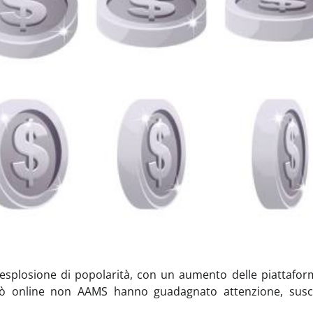
un’esplosione di popolarità, con un aumento delle piattafo
sinò online non AAMS hanno guadagnato attenzione, susc