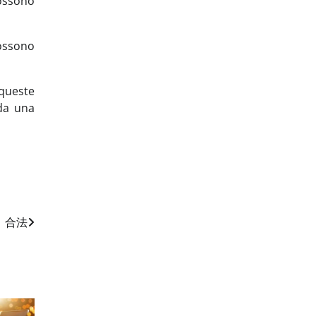
possono
possono
 queste
 da una
プリ 合法