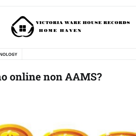
NOLOGY
ino online non AAMS?