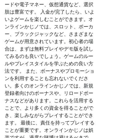
ードや電子マネー、仮想通貨など、選択
肢は豊富です。 入金が完了したら、いよ
いよゲームを楽しむことができます。オ
ンラインかじノでは、スロット、ポーカ
ー、ブラックジャックなど、さまざまな
ゲームが用意されています。初心者の場
合は、まずは無料プレイやデモ版を試し
てみるのも良いでしょう。ゲームのルー
ルやプレイスタイルを学ぶための良い方
法です。 また、ボーナスやプロモーショ
ンを利用することも忘れないでくださ
い。多くのオンラインかじノでは、新規
登録者向けのボーナスや、リロードボー
ナスなどがあります。これらを活用する
ことで、より多くの資金を得ることがで
き、楽しみながらプレイすることができ
ます。 最後に、責任を持ってプレイする
ことが重要です。オンラインかじノは娯
楽ですが、過度な賭博は避けるべきで