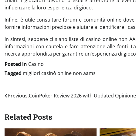
chiari. I giocatori devono prestare attenzione a event
influenzare la loro esperienza di gioco.
Infine, è utile consultare forum e comunità online dove
fornire informazioni preziose e aiutare a identificare i casi
In sintesi, sebbene ci siano liste di casinò online non A
informazioni con cautela e fare attenzione alle fonti.
ricerca approfondita per garantire un’esperienza di gioco 
Posted in
Casino
Tagged
migliori casinò online non aams
Post
Previous:
CoinPoker Review 2026 with Updated Opinione
navigation
Related Posts