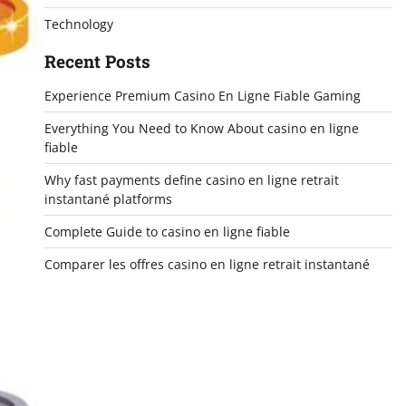
Technology
Recent Posts
Experience Premium Casino En Ligne Fiable Gaming
Everything You Need to Know About casino en ligne
fiable
Why fast payments define casino en ligne retrait
instantané platforms
Complete Guide to casino en ligne fiable
Comparer les offres casino en ligne retrait instantané