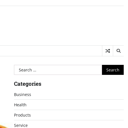
Search
for:
Categories
Business
Health
Products
Service