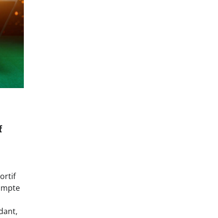
f
ortif
ompte
dant,