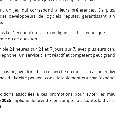
nt un jeu qui correspond à leurs préférences. De plus, 
des développeurs de logiciels réputés, garantissant ain
e.
 la sélection d’un casino en ligne. Il est essentiel que les 
lème ou de question.
nible 24 heures sur 24 et 7 jours sur 7, avec plusieurs ca
 téléphone. Un service client réactif et compétent peut gra
 pas négliger lors de la recherche du meilleur casino en lig
es de fidélité peuvent considérablement enrichir l’expéri
onditions associées à ces promotions pour éviter les ma
e 2026
implique de prendre en compte la sécurité, la divers
bles.