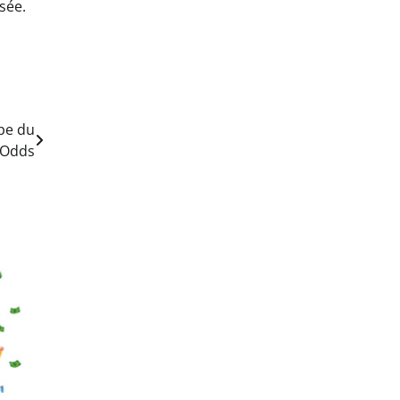
sée.
pe du
Odds