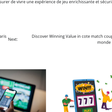
ssurer de vivre une expérience de jeu enrichissante et sécuri
aris
Discover Winning Value in cote match cou
Next:
monde 