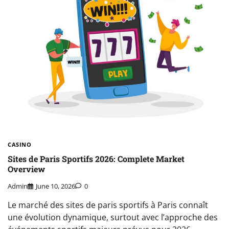
CASINO
Sites de Paris Sportifs 2026: Complete Market
Overview
Admin
June 10, 2026
0
Le marché des sites de paris sportifs à Paris connaît
une évolution dynamique, surtout avec l’approche des