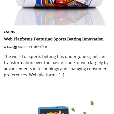
CASINO
Web Platforms Featuring Sports Betting Innovation
Admin
March 13, 2026
0
The world of sports betting has undergone significant
transformation over the past decade, driven largely by
advancements in technology and changing consumer
preferences. Web platforms […]