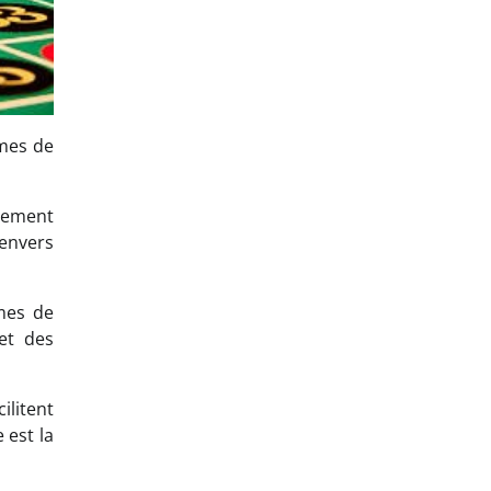
rmes de
lement
 envers
èmes de
et des
ilitent
 est la