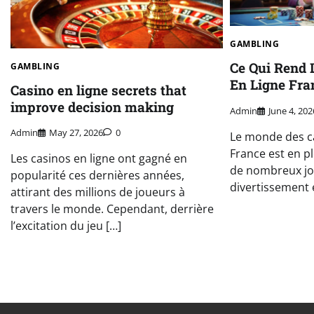
GAMBLING
Ce Qui Rend 
GAMBLING
En Ligne Fra
Casino en ligne secrets that
improve decision making
Admin
June 4, 202
Admin
May 27, 2026
0
Le monde des ca
France est en pl
Les casinos en ligne ont gagné en
de nombreux jo
popularité ces dernières années,
divertissement e
attirant des millions de joueurs à
travers le monde. Cependant, derrière
l’excitation du jeu […]