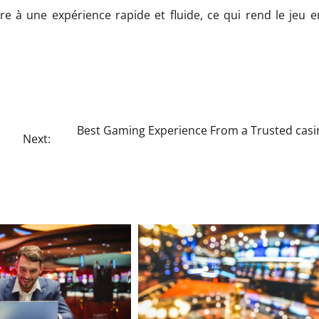
re à une expérience rapide et fluide, ce qui rend le jeu e
Best Gaming Experience From a Trusted casi
Next: