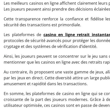
Les meilleurs casinos en ligne affichent clairement leurs p
Les joueurs peuvent ainsi prendre des décisions éclairée
Cette transparence renforce la confiance et fidélise les
sécurité des transactions est primordiale.
Les plateformes de
casino en ligne retrait instanta
protocoles de sécurité avancés pour protéger les données 
cryptage et des systèmes de vérification d’identité.
Ainsi, les joueurs peuvent se concentrer sur le jeu sans 
mentionner que les casinos en ligne avec des retraits rapid
Au contraire, ils proposent une vaste gamme de jeux, al
par les jeux en direct. Cette diversité attire un large pub
amusement et rapidité dans les transactions.
En somme, les plateformes de casino en ligne qui se co
croissante de la part des joueurs modernes. Grâce à de
utilisateur optimisée, ces casinos sont en passe de deveni