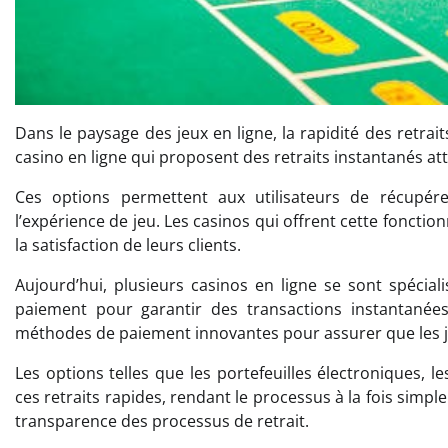
Dans le paysage des jeux en ligne, la rapidité des retrai
casino en ligne qui proposent des retraits instantanés att
Ces options permettent aux utilisateurs de récupér
l’expérience de jeu. Les casinos qui offrent cette fonctio
la satisfaction de leurs clients.
Aujourd’hui, plusieurs casinos en ligne se sont spécial
paiement pour garantir des transactions instantanées
méthodes de paiement innovantes pour assurer que les jo
Les options telles que les portefeuilles électroniques, 
ces retraits rapides, rendant le processus à la fois simpl
transparence des processus de retrait.