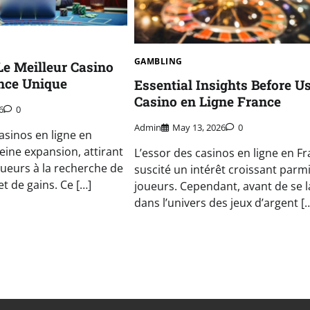
GAMBLING
Le Meilleur Casino
nce Unique
Essential Insights Before U
Casino en Ligne France
6
0
Admin
May 13, 2026
0
sinos en ligne en
eine expansion, attirant
L’essor des casinos en ligne en Fr
ueurs à la recherche de
suscité un intérêt croissant parmi
t de gains. Ce […]
joueurs. Cependant, avant de se 
dans l’univers des jeux d’argent [