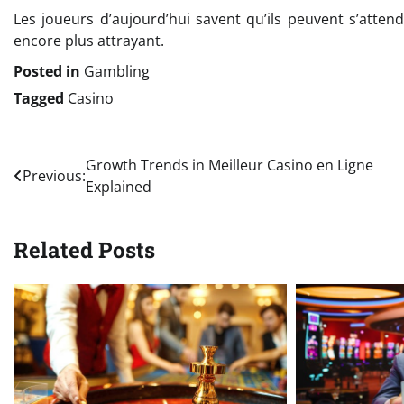
Les joueurs d’aujourd’hui savent qu’ils peuvent s’attend
encore plus attrayant.
Posted in
Gambling
Tagged
Casino
Post
Growth Trends in Meilleur Casino en Ligne
Previous:
Explained
navigation
Related Posts