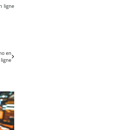
n ligne
no en
ligne