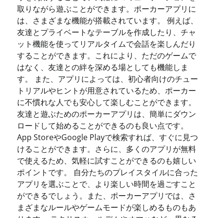
取りながら遊ぶことができます。ポーカーアプリに
は、さまざまな機能が搭載されています。 例えば、
友達とプライベートなテーブルを作成したり、チャ
ット機能を使ってリアルタイムで会話を楽しんだり
することができます。これにより、ただのゲームで
はなく、友達との絆を深める場としても機能しま
す。 また、アプリによっては、初心者向けのチュー
トリアルやヒントが用意されているため、ポーカー
に不慣れな人でも安心して楽しむことができます。
友達と遊ぶためのポーカーアプリは、簡単にダウン
ロードして始めることができるのも良い点です。
App StoreやGoogle Playで検索すれば、すぐに見つ
けることができます。さらに、多くのアプリが無料
で使えるため、気軽に試すことができるのも嬉しい
ポイントです。 自分たちのプレイスタイルに合った
アプリを選ぶことで、より楽しい時間を過ごすこと
ができるでしょう。また、ポーカーアプリでは、さ
まざまなルールやゲームモードが楽しめるものもあ