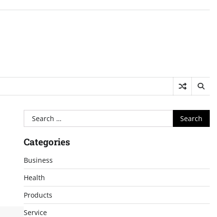
Search
for:
Categories
Business
Health
Products
Service