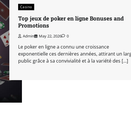
Casino
Top jeux de poker en ligne Bonuses and
Promotions
Admin
May 22, 2026
0
Le poker en ligne a connu une croissance
exponentielle ces dernières années, attirant un lar
public grâce à sa convivialité et à la variété des […]