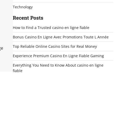
Technology
Recent Posts
How to Find a Trusted casino en ligne fiable
Bonus Casino En Ligne Avec Promotions Toute L Année
Top Reliable Online Casino Sites for Real Money
ge
Experience Premium Casino En Ligne Fiable Gaming
Everything You Need to Know About casino en ligne
fiable