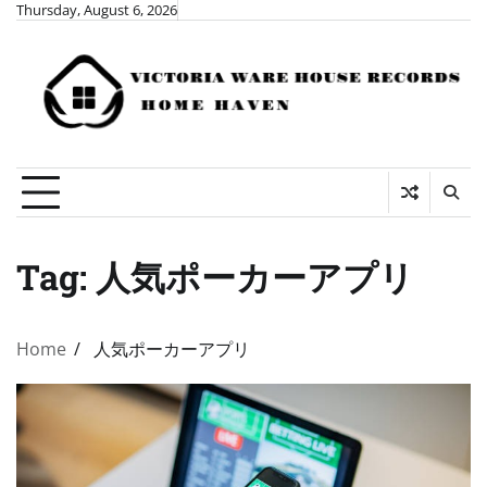
Skip
Thursday, August 6, 2026
to
content
Tag:
人気ポーカーアプリ
Home
人気ポーカーアプリ