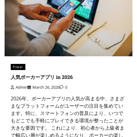
Poker
人気ポーカーアプリ in 2026
Admin
March 26, 2026
0
2026年、ポーカーアプリの人気が高まる中、さまざ
まなプラットフォームがユーザーの注目を集めてい
ます。特に、スマートフォンの普及により、いつで
もどこでも手軽にプレイできる環境が整ったことが
大きな要因です。 これにより、初心者から上級者ま
で幅広い層が楽しめるようになり、ポーカーの楽し